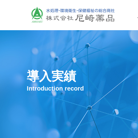
化学工業薬品
導入実績
保健・福祉
Introduction record
環境衛生・防災
導入実績
カタログ・SDS